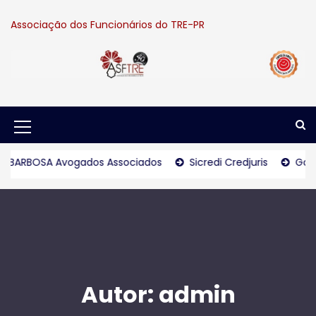
S
k
Associação dos Funcionários do TRE-PR
i
p
t
o
c
o
n
M
t
e
e
OSA Avogados Associados
Sicredi Credjuris
Goulart & G
n
n
t
u
I
c
o
Autor:
admin
n