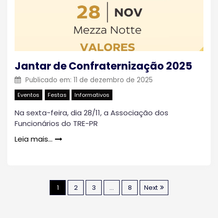
Jantar de Confraternização 2025
Publicado em:
11 de dezembro de 2025
Eventos
Festas
Informativos
Na sexta-feira, dia 28/11, a Associação dos
Funcionários do TRE-PR
Leia mais…
P
1
2
3
…
8
Next
a