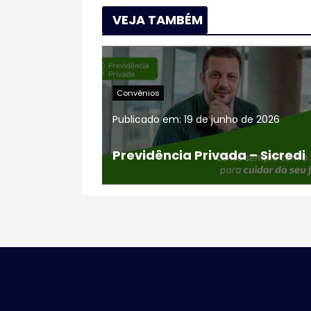
VEJA TAMBÉM
Eventos
Festas
ho de 2026
Publicado em:
19 de junho de 2026
da – Sicredi