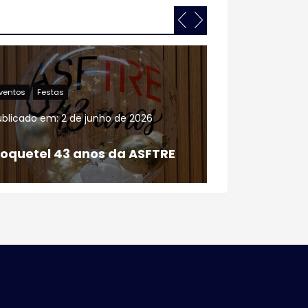
Eventos
Festas
Informativo
Publicado em:
26 de maio de 2026
Publicado
C
oquetel de Aniversário – 43 anos da ASFTRE