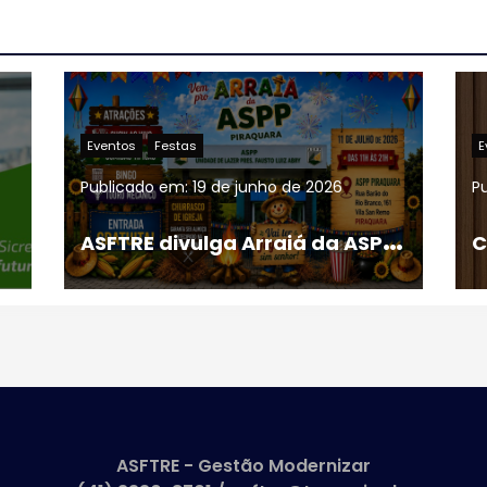
g
i
n
Eventos
Festas
a
Publicado em:
2 de junho de 2026
ç
A
SFTRE divulga Arraiá da ASPP PIRAQUARA 2026
Coquetel 43 anos da ASFTRE
ã
o
d
e
p
ASFTRE - Gestão Modernizar