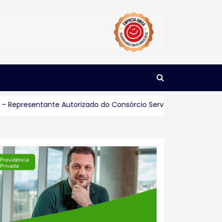
resentante Autorizado do Consórcio Servopa
Consultoria On