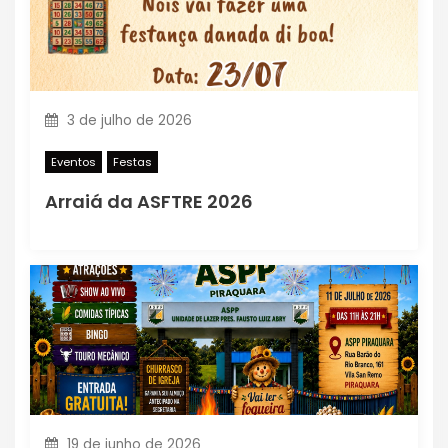
e
P
o
3 de julho de 2026
s
Eventos
Festas
t
Arraiá da ASFTRE 2026
19 de junho de 2026