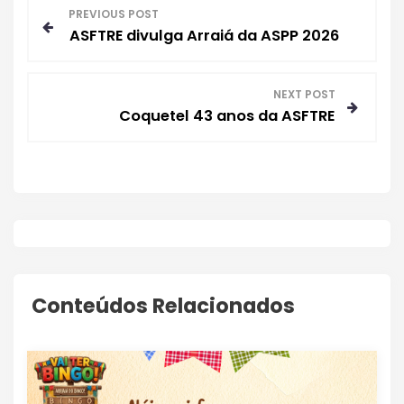
N
PREVIOUS POST
ASFTRE divulga Arraiá da ASPP 2026
a
v
NEXT POST
Coquetel 43 anos da ASFTRE
e
g
a
ç
ã
Conteúdos Relacionados
o
d