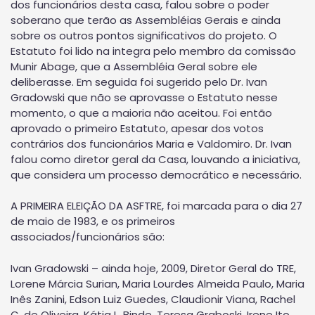
dos funcionários desta casa, falou sobre o poder
soberano que terão as Assembléias Gerais e ainda
sobre os outros pontos significativos do projeto. O
Estatuto foi lido na integra pelo membro da comissão
Munir Abage, que a Assembléia Geral sobre ele
deliberasse. Em seguida foi sugerido pelo Dr. Ivan
Gradowski que não se aprovasse o Estatuto nesse
momento, o que a maioria não aceitou. Foi então
aprovado o primeiro Estatuto, apesar dos votos
contrários dos funcionários Maria e Valdomiro. Dr. Ivan
falou como diretor geral da Casa, louvando a iniciativa,
que considera um processo democrático e necessário.
A PRIMEIRA ELEIÇÃO DA ASFTRE, foi marcada para o dia 27
de maio de 1983, e os primeiros
associados/funcionários são:
Ivan Gradowski – ainda hoje, 2009, Diretor Geral do TRE,
Lorene Márcia Surian, Maria Lourdes Almeida Paulo, Maria
Inês Zanini, Edson Luiz Guedes, Claudionir Viana, Rachel
C. de Oliveira, Kátia L. Binde, Teresa Graboski, Irene Ito,