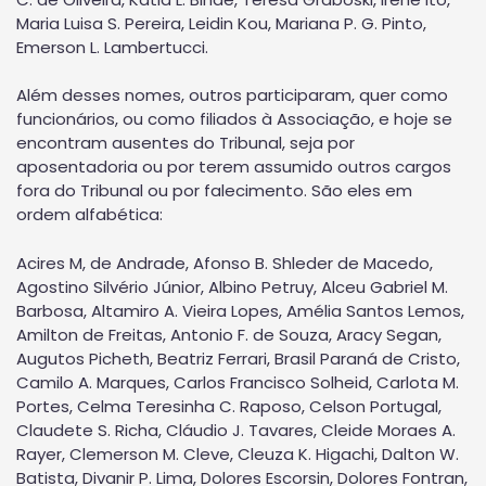
Maria Luisa S. Pereira, Leidin Kou, Mariana P. G. Pinto,
Emerson L. Lambertucci.
Além desses nomes, outros participaram, quer como
funcionários, ou como filiados à Associação, e hoje se
encontram ausentes do Tribunal, seja por
aposentadoria ou por terem assumido outros cargos
fora do Tribunal ou por falecimento. São eles em
ordem alfabética:
Acires M, de Andrade, Afonso B. Shleder de Macedo,
Agostino Silvério Júnior, Albino Petruy, Alceu Gabriel M.
Barbosa, Altamiro A. Vieira Lopes, Amélia Santos Lemos,
Amilton de Freitas, Antonio F. de Souza, Aracy Segan,
Augutos Picheth, Beatriz Ferrari, Brasil Paraná de Cristo,
Camilo A. Marques, Carlos Francisco Solheid, Carlota M.
Portes, Celma Teresinha C. Raposo, Celson Portugal,
Claudete S. Richa, Cláudio J. Tavares, Cleide Moraes A.
Rayer, Clemerson M. Cleve, Cleuza K. Higachi, Dalton W.
Batista, Divanir P. Lima, Dolores Escorsin, Dolores Fontran,