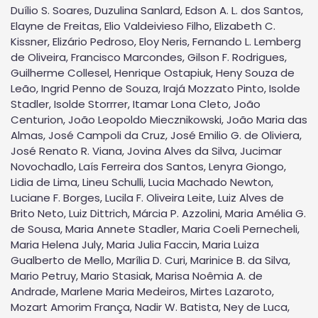
Duílio S. Soares, Duzulina Sanlard, Edson A. L. dos Santos,
Elayne de Freitas, Elio Valdeivieso Filho, Elizabeth C.
Kissner, Elizário Pedroso, Eloy Neris, Fernando L. Lemberg
de Oliveira, Francisco Marcondes, Gilson F. Rodrigues,
Guilherme Collesel, Henrique Ostapiuk, Heny Souza de
Leão, Ingrid Penno de Souza, Irajá Mozzato Pinto, Isolde
Stadler, Isolde Storrrer, Itamar Lona Cleto, João
Centurion, João Leopoldo Miecznikowski, João Maria das
Almas, José Campoli da Cruz, José Emilio G. de Oliviera,
José Renato R. Viana, Jovina Alves da Silva, Jucimar
Novochadlo, Laís Ferreira dos Santos, Lenyra Giongo,
Lidia de Lima, Lineu Schulli, Lucia Machado Newton,
Luciane F. Borges, Lucila F. Oliveira Leite, Luiz Alves de
Brito Neto, Luiz Dittrich, Márcia P. Azzolini, Maria Amélia G.
de Sousa, Maria Annete Stadler, Maria Coeli Pernecheli,
Maria Helena July, Maria Julia Faccin, Maria Luiza
Gualberto de Mello, Marília D. Curi, Marinice B. da Silva,
Mario Petruy, Mario Stasiak, Marisa Noêmia A. de
Andrade, Marlene Maria Medeiros, Mirtes Lazaroto,
Mozart Amorim França, Nadir W. Batista, Ney de Luca,