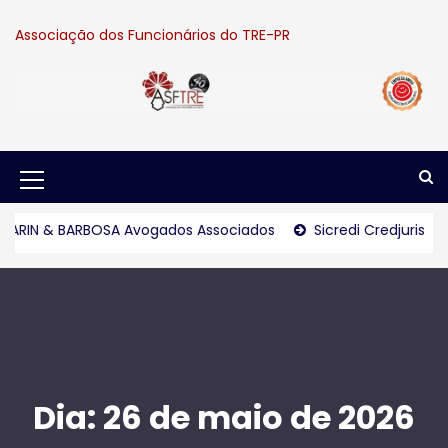
S
k
Associação dos Funcionários do TRE-PR
i
p
t
o
c
o
n
M
t
e
e
RIN & BARBOSA Avogados Associados
Sicredi Credjuris
n
n
t
u
I
c
o
Dia:
26 de maio de 2026
n