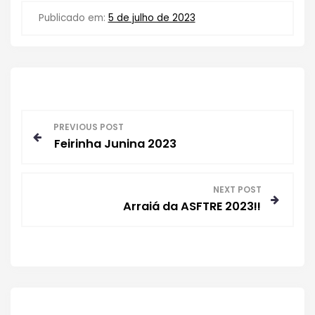
Publicado em:
5 de julho de 2023
N
PREVIOUS POST
Feirinha Junina 2023
a
v
NEXT POST
Arraiá da ASFTRE 2023!!
e
g
a
ç