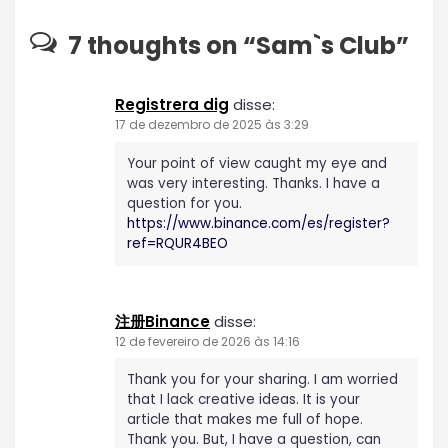
ã
7 thoughts on “
Sam`s Club
”
o
Registrera dig
disse:
d
17 de dezembro de 2025 às 3:29
Your point of view caught my eye and
e
was very interesting. Thanks. I have a
question for you.
P
https://www.binance.com/es/register?
ref=RQUR4BEO
o
s
注册Binance
disse:
12 de fevereiro de 2026 às 14:16
t
Thank you for your sharing. I am worried
that I lack creative ideas. It is your
article that makes me full of hope.
Thank you. But, I have a question, can