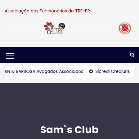
S
k
Associação dos Funcionários do TRE-PR
i
p
t
o
c
o
n
M
t
e
e
 & BARBOSA Avogados Associados
Sicredi Credjuris
Gou
n
n
t
u
I
c
o
Sam`s Club
n