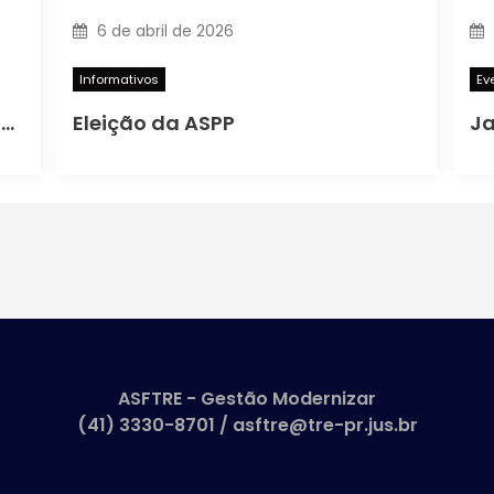
6 de abril de 2026
Informativos
Ev
Novo Pedido de Camisetas – 2026
Eleição da ASPP
Ja
ASFTRE - Gestão Modernizar
(41) 3330-8701 / asftre@tre-pr.jus.br