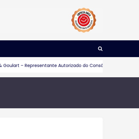
lart – Representante Autorizado do Consórcio Servopa
Con