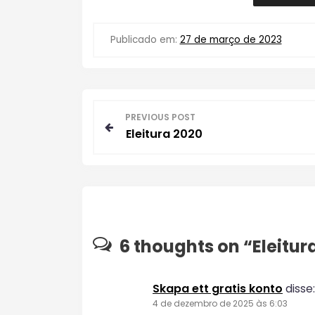
Publicado em:
27 de março de 2023
N
PREVIOUS POST
Eleitura 2020
a
v
e
g
6 thoughts on “
Eleitur
a
Skapa ett gratis konto
disse:
ç
4 de dezembro de 2025 às 6:03