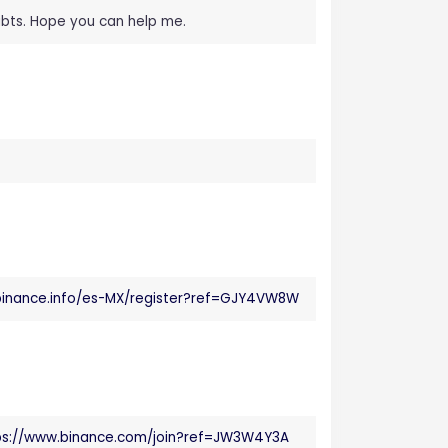
oubts. Hope you can help me.
.binance.info/es-MX/register?ref=GJY4VW8W
ps://www.binance.com/join?ref=JW3W4Y3A