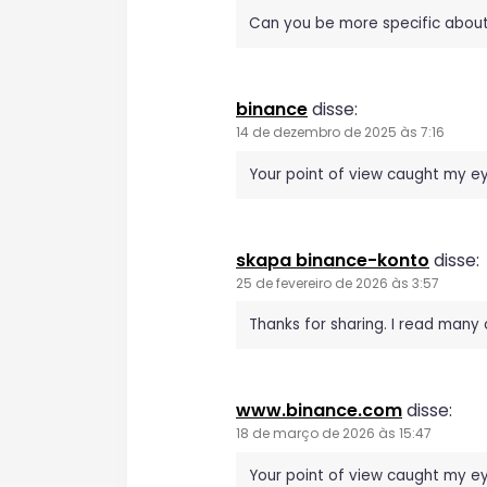
ã
Can you be more specific about t
o
binance
disse:
d
14 de dezembro de 2025 às 7:16
e
Your point of view caught my eye
P
skapa binance-konto
disse:
o
25 de fevereiro de 2026 às 3:57
s
Thanks for sharing. I read many 
t
www.binance.com
disse:
18 de março de 2026 às 15:47
Your point of view caught my ey