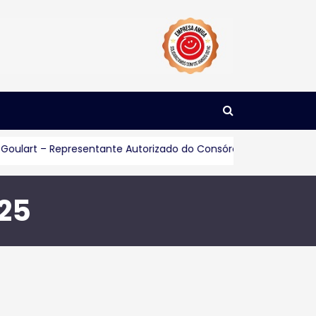
oulart – Representante Autorizado do Consórcio Servopa
Co
025