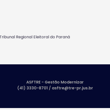
ribunal Regional Eleitoral do Paraná
ASFTRE - Gestão Modernizar
(41) 3330-8701 / asftre@tre-pr.jus.br