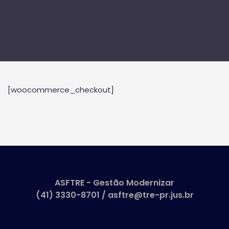
[woocommerce_checkout]
ASFTRE - Gestão Modernizar
(41) 3330-8701 / asftre@tre-pr.jus.br