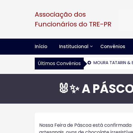
S
k
Associação dos
i
Funcionários do TRE-PR
p
t
o
c
Início
Institucional
Convênios
o
n
Previdência Privada – Sicredi
MOURA TATARIN & BARBOS
Últimos Convênios
t
e
n
🐰✨ A PÁSCO
t
Nossa Feira de Páscoa está confirmada 
artesanais, ovos de chocolate irresistív