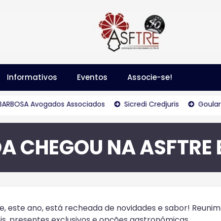
Informativos
Eventos
Associe-se!
A Avogados Associados
Sicredi Credjuris
Goulart & Gou
A CHEGOU NA ASFTRE E
e, este ano, está recheada de novidades e sabor! Reuni
eis, presentes exclusivos e opções gastronômicas.