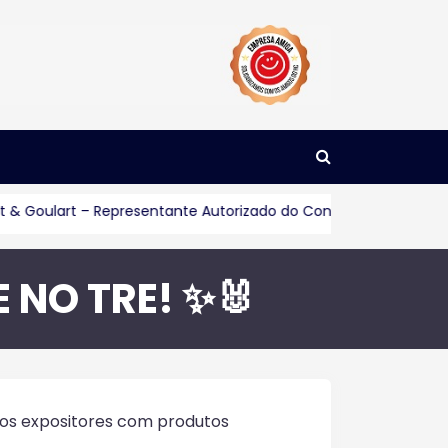
lart – Representante Autorizado do Consórcio Servopa
Con
 NO TRE! ✨🐰
mos expositores com produtos