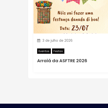
ç
ã
o
d
3 de julho de 2026
e
Eventos
Festas
P
Arraiá da ASFTRE 2026
o
s
t