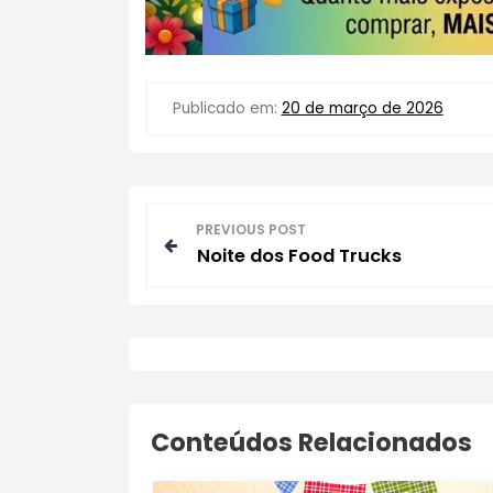
Publicado em:
20 de março de 2026
N
PREVIOUS POST
Noite dos Food Trucks
a
v
e
g
Conteúdos Relacionados
a